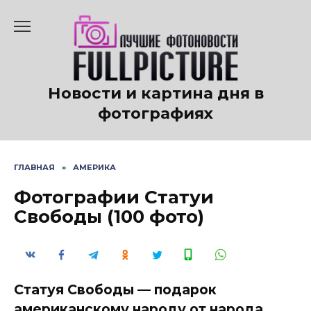
Перейти
к
содержанию
Новости и картина дня в
фотографиях
ГЛАВНАЯ
»
АМЕРИКА
Фотографии Статуи
Свободы (100 фото)
Статуя Свободы — подарок
американскому народу от народа