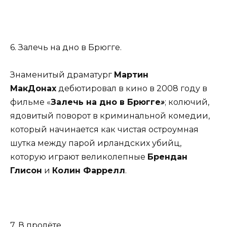
6. Залечь на дно в Брюгге.
Знаменитый драматург
Мартин
МакДонах
дебютировал в кино в 2008 году в
фильме «
Залечь на дно в Брюгге
»
; колючий,
ядовитый поворот в криминальной комедии,
который начинается как чистая остроумная
шутка между парой ирландских убийц,
которую играют великолепные
Брендан
Глисон
и
Колин Фаррелл
.
7. В пролёте.