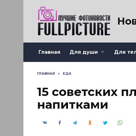
Перейти
к
содержанию
Нов
Главная
Для души
Для те
ГЛАВНАЯ
»
ЕДА
15 советских п
напитками