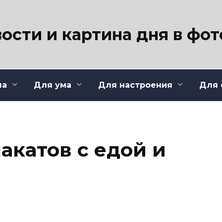
ости и картина дня в фо
ла
Для ума
Для настроения
Для 
лакатов с едой и