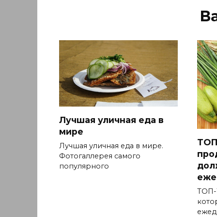
В
Лучшая уличная еда в
мире
ТОП
Лучшая уличная еда в мире.
про
Фотогаллерея самого
дол
популярного
еже
ТОП-
кото
ежед