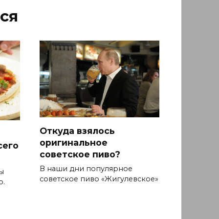
ся
Откуда взялось
оригинальное
сего
советское пиво?
В наши дни популярное
ы
советское пиво «Жигулевское»
о.