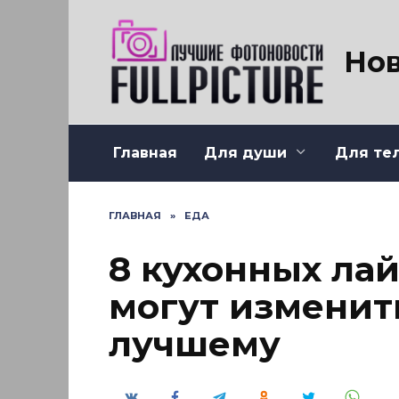
Перейти
к
содержанию
Нов
Главная
Для души
Для те
ГЛАВНАЯ
»
ЕДА
8 кухонных ла
могут изменит
лучшему