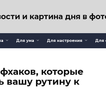
ости и картина дня в фо
ла
Для ума
Для настроения
Для 
йфхаков, которые
ь вашу рутину к