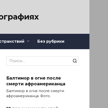
тографиях
странствий
Без рубрики
Search
for:
Балтимор в огне после
смерти афроамериканца
Балтимор в огне после смерти
афроамериканца. Фото.