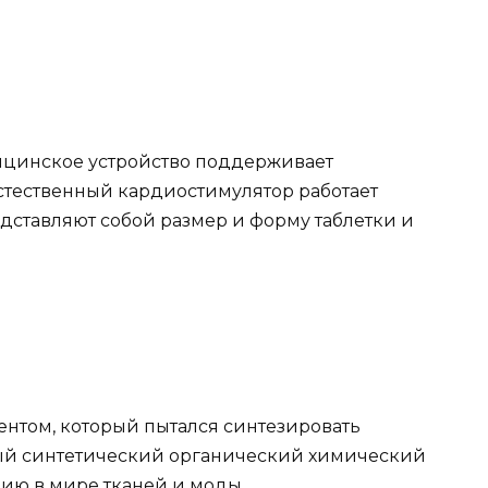
ицинское устройство поддерживает
стественный кардиостимулятор работает
ставляют собой размер и форму таблетки и
ентом, который пытался синтезировать
вый синтетический органический химический
цию в мире тканей и моды.