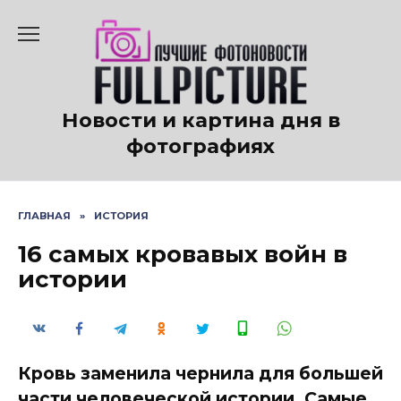
Перейти
к
содержанию
Новости и картина дня в
фотографиях
ГЛАВНАЯ
»
ИСТОРИЯ
16 самых кровавых войн в
истории
Кровь заменила чернила для большей
части человеческой истории. Самые