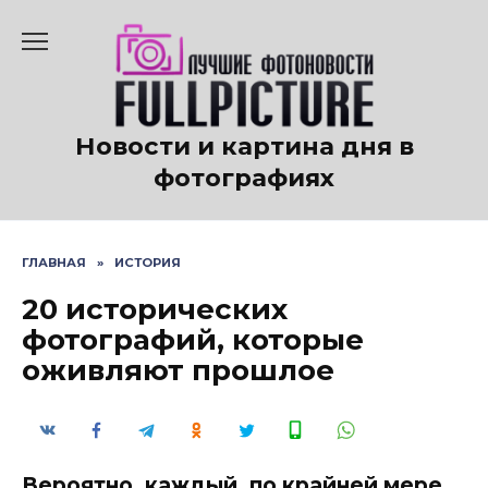
Перейти
к
содержанию
Новости и картина дня в
фотографиях
ГЛАВНАЯ
»
ИСТОРИЯ
20 исторических
фотографий, которые
оживляют прошлое
Вероятно, каждый, по крайней мере,