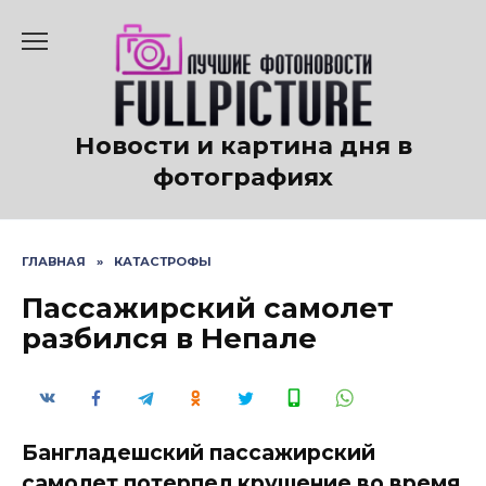
Перейти
к
содержанию
Новости и картина дня в
фотографиях
ГЛАВНАЯ
»
КАТАСТРОФЫ
Пассажирский самолет
разбился в Непале
Бангладешский пассажирский
самолет потерпел крушение во время