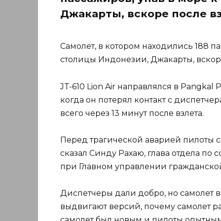
Джакарты, вскоре после вз
Самолет, в котором находились 188 па
столицы Индонезии, Джакарты, вскоре
JT-610 Lion Air направлялся в Pangkal
когда он потерял контакт с диспетче
всего через 13 минут после взлета.
Перед трагической аварией пилоты с
сказал Синду Рахаю, глава отдела по
при Главном управлении гражданско
Диспетчеры дали добро, но самолет в
выдвигают версий, почему самолет ра
самолет был новым и пилоты опытны