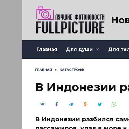
Перейти
к
содержанию
Нов
Главная
Для души
Для те
ГЛАВНАЯ
»
КАТАСТРОФЫ
В Индонезии р
В Индонезии разбился сам
пассажиров, упав в море к