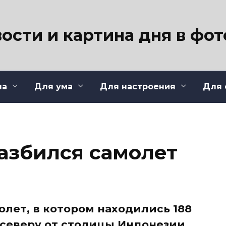
ости и картина дня в фо
ла
Для ума
Для настроения
Для 
азбился самолет
олет, в котором находились 188
 северу от столицы Индонезии,