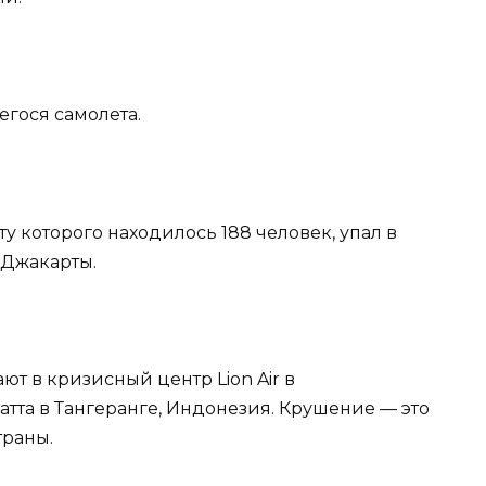
гося самолета.
рту которого находилось 188 человек, упал в
 Джакарты.
т в кризисный центр Lion Air в
тта в Тангеранге, Индонезия. Крушение — это
траны.