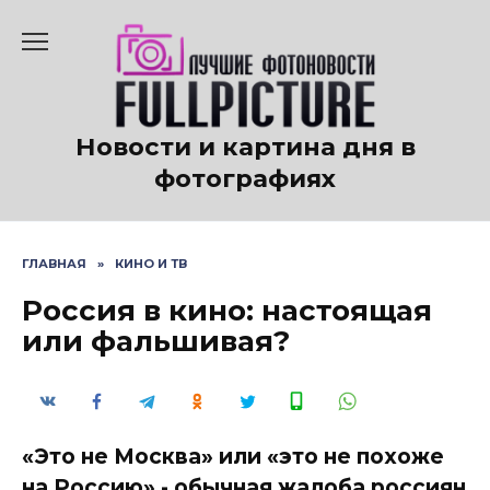
Перейти
к
содержанию
Новости и картина дня в
фотографиях
ГЛАВНАЯ
»
КИНО И ТВ
Россия в кино: настоящая
или фальшивая?
«Это не Москва» или «это не похоже
на Россию» - обычная жалоба россиян