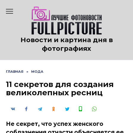
Перейти
к
содержанию
Новости и картина дня в
фотографиях
ГЛАВНАЯ
»
МОДА
11 секретов для создания
великолепных ресниц
Не секрет, что успех женского
соблазнения отчасти объясняется ее