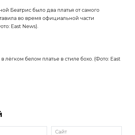
ной Беатрис было два платья от самого
тавила во время официальной части
то: East News).
в лёгком белом платье в стиле бохо. (Фото: East
й
Сайт