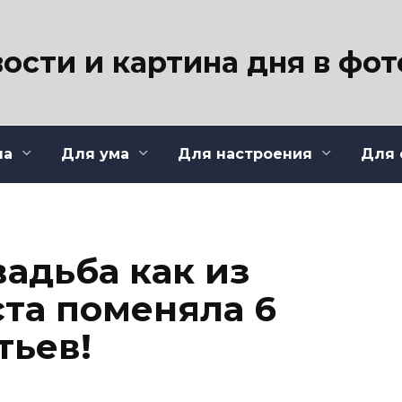
ости и картина дня в фо
ла
Для ума
Для настроения
Для 
адьба как из
ста поменяла 6
тьев!