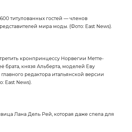
 600 титулованных гостей — членов
едставителей мира моды. (Фото: East News).
стретить кронпринцессу Норвегии Метте-
ё брата, князя Альберта, моделей Еву
 главного редактора итальянской версии
: East News).
евица Лана Дель Рей, которая даже спела для