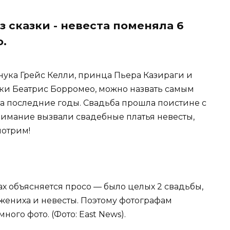
з сказки - невеста поменяла 6
о.
нука Грейс Келли, принца Пьера Казираги и
ки Беатрис Борромео, можно назвать самым
 последние годы. Свадьба прошла поистине с
имание вызвали свадебные платья невесты,
мотрим!
ах объясняется просо — было целых 2 свадьбы,
жениха и невесты. Поэтому фотографам
ого фото. (Фото: East News).