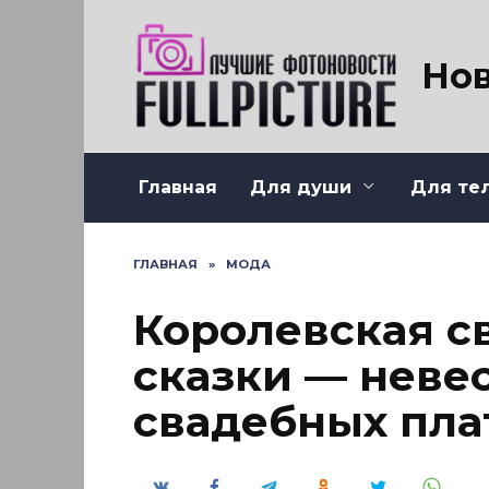
Перейти
к
содержанию
Нов
Главная
Для души
Для те
ГЛАВНАЯ
»
МОДА
Королевская св
сказки — неве
свадебных пла