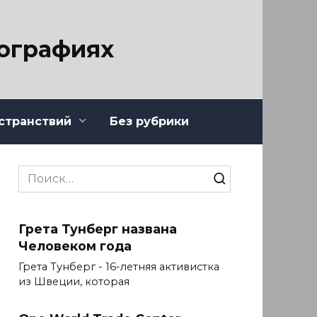
тографиях
странствий
Без рубрики
Search
for:
Грета Тунберг названа
Человеком года
Грета Тунберг - 16-летняя активистка
из Швеции, которая