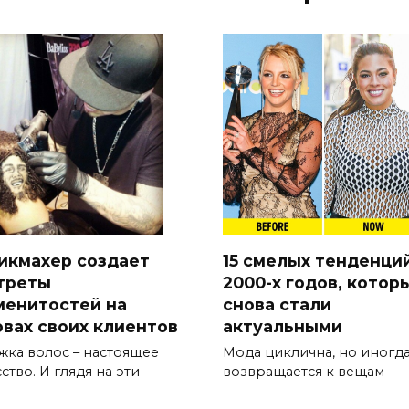
икмахер создает
15 смелых тенденци
треты
2000-х годов, котор
менитостей на
снова стали
овах своих клиентов
актуальными
жка волос – настоящее
Мода циклична, но иногда
ство. И глядя на эти
возвращается к вещам