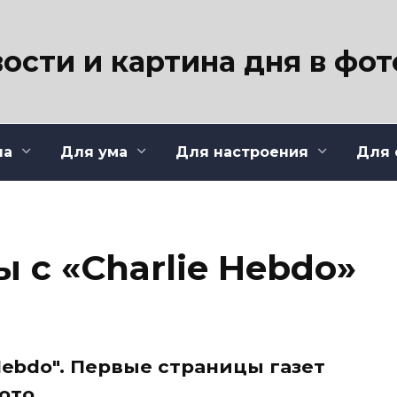
ости и картина дня в фо
ла
Для ума
Для настроения
Для 
 с «Charlie Hebdo»
Hebdo". Первые страницы газет
ото.