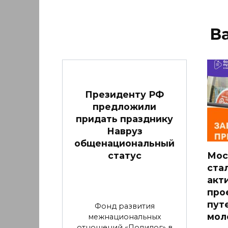
В
Президенту РФ
предложили
придать празднику
Навруз
общенациональный
статус
Мос
ста
акт
про
пут
Фонд развития
мол
межнациональных
отношений «Полилог» в