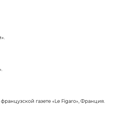
и».
».
к французской газете «Le Figaro», Франция.