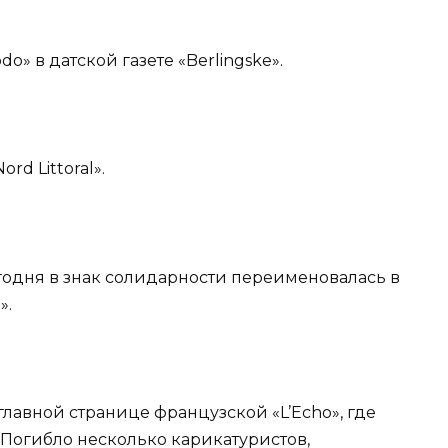
o» в датской газете «Berlingske».
rd Littoral».
сегодня в знак солидарности переименовалась в
».
главной странице французской «L’Echo», где
 Погибло несколько карикатуристов,