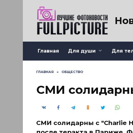
Перейти
к
содержанию
Нов
Главная
Для души
Для те
ГЛАВНАЯ
»
ОБЩЕСТВО
СМИ солидарны
СМИ солидарны с "Charlie 
после теракта в Париже. Ф