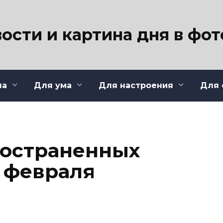
ости и картина дня в фо
ла
Для ума
Для настроения
Для 
ространенных
3 февраля