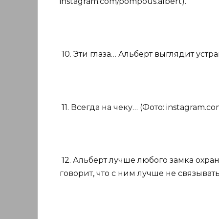
instagram.com/pompous.albert).
10. Эти глаза… Альберт выглядит устра
11. Всегда на чеку… (Фото: instagram.c
12. Альберт лучше любого замка охр
говорит, что с ним лучше не связыватьс