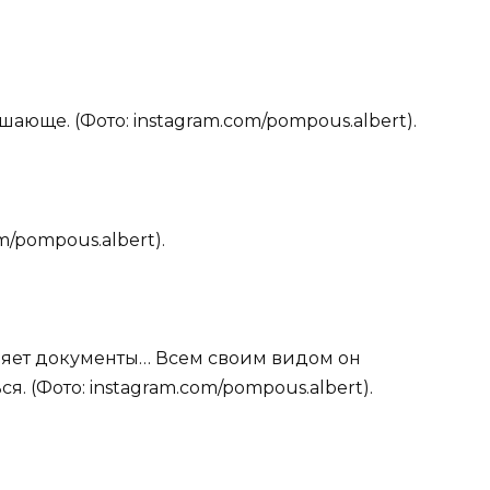
шающе. (Фото: instagram.com/pompous.albert).
om/pompous.albert).
аняет документы… Всем своим видом он
я. (Фото: instagram.com/pompous.albert).