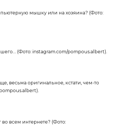
омпьютерную мышку или на хозяина? (Фото:
ошего… (Фото: instagram.com/pompous.albert).
ще, весьма оригинальное, кстати, чем-то
pompous.albert).
 во всем интернете? (Фото: