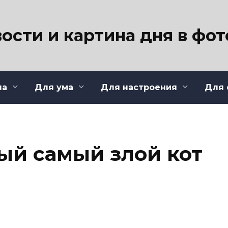
ости и картина дня в фо
ла
Для ума
Для настроения
Для 
ый самый злой кот