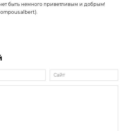
хочет быть немного приветливым и добрым!
ompous.albert).
й
Сайт