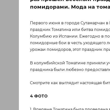
помидорами. Мода на том
Первого июня в городе Сутамарчан в
праздник Томатина или битва помид
Колумбию из Испании. Ежегодно в по
помидорные бои в честь уходящего 
урожаи помидоров, этот праздник пр
В колумбийской Томатине приняли уч
праздника были любезно предоставл
Смотрите как выглядит настоящая би
4 ФОТО
1. Впервые Томатина была проведена в