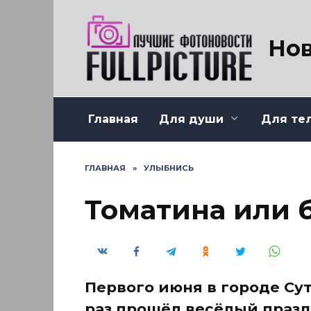
Перейти
к
содержанию
Нов
Главная
Для души
Для те
ГЛАВНАЯ
»
УЛЫБНИСЬ
Томатина или 
Первого июня в городе Су
раз прошёл весёлый празд