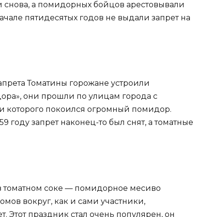
 снова, а помидорных бойцов арестовывали
 начале пятидесятых годов не выдали запрет на
в запрета Томатины горожане устроили
ра», они прошли по улицам города с
три которого покоился огромный помидор.
9 году запрет наконец-то был снят, а томатные
 в томатном соке — помидорное месиво
омов вокруг, как и сами участники,
. Этот праздник стал очень популярен, он