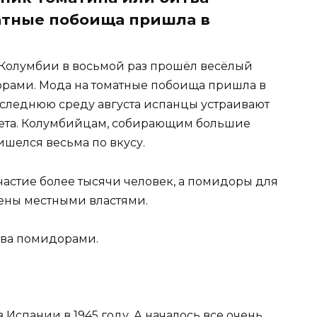
атные побоища пришла в
 Колумбии в восьмой раз прошёл весёлый
орами. Мода на томатные побоища пришла в
следнюю среду августа испанцы устраивают
лета. Колумбийцам, собирающим большие
ишелся весьма по вкусу.
астие более тысячи человек, а помидоры для
ены местными властями.
тва помидорами.
 Испании в 1945 году. А началось все очень