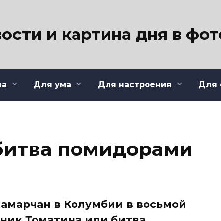
ости и картина дня в фо
ла
Для ума
Для настроения
Для 
битва помидорами
тамарчан в Колумбии в восьмой
ник Томатина или битва