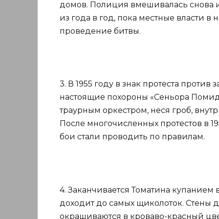
домов. Полиция вмешивалась снова и
из года в год, пока местные власти в
проведение битвы.
3. В 1955 году в знак протеста проти
настоящие похороны «Сеньора Помидо
траурным оркестром, неся гроб, вну
После многочисленных протестов в 195
бои стали проводить по правилам.
4. Заканчивается Томатина купанием
доходит до самых щиколоток. Стены д
окрашиваются в кроваво-красный цвет