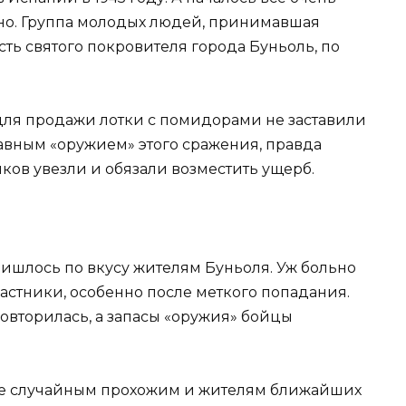
ьно. Группа молодых людей, принимавшая
сть святого покровителя города Буньоль, по
для продажи лотки с помидорами не заставили
лавным «оружием» этого сражения, правда
ков увезли и обязали возместить ущерб.
ришлось по вкусу жителям Буньоля. Уж больно
частники, особенно после меткого попадания.
овторилась, а запасы «оружия» бойцы
же случайным прохожим и жителям ближайших