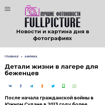
Перейти
к
содержанию
Новости и картина дня в
фотографиях
ГЛАВНАЯ
»
АФРИКА
Детали жизни в лагере для
беженцев
После начала гражданской войны в
Южном Судане в 2013 году более