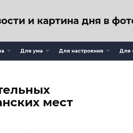
ости и картина дня в фо
ла
Для ума
Для настроения
Для 
тельных
нских мест