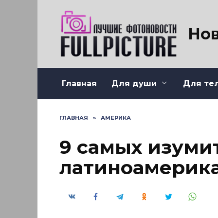
Перейти
к
содержанию
Нов
Главная
Для души
Для те
ГЛАВНАЯ
»
АМЕРИКА
9 самых изуми
латиноамерика