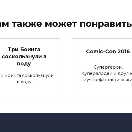
ам также может понравить
Три Боинга
Comic-Con 2016
соскользнули в
воду
Супергерои,
суперзлодеи и други
и Боинга соскользнули
научно-фантастическ
в воду