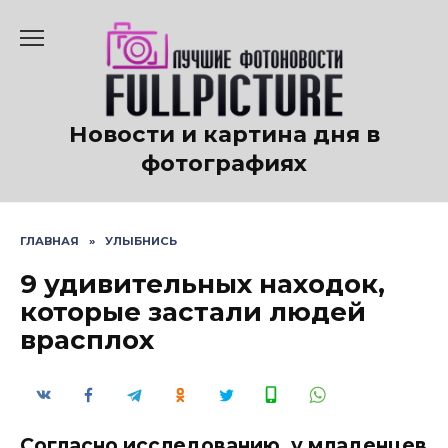
Перейти
к
содержанию
Новости и картина дня в
фотографиях
ГЛАВНАЯ
»
УЛЫБНИСЬ
9 удивительных находок,
которые застали людей
врасплох
Согласно исследованию, у младенцев