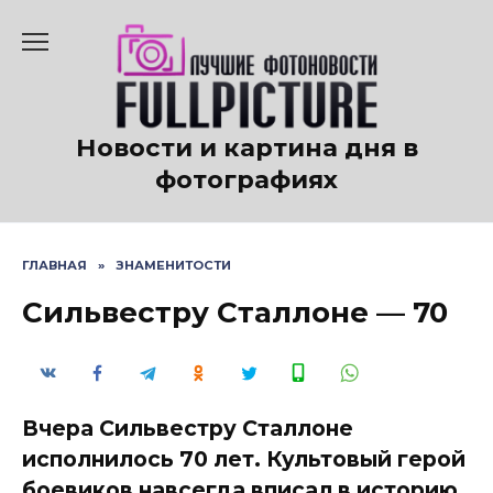
Перейти
к
содержанию
Новости и картина дня в
фотографиях
ГЛАВНАЯ
»
ЗНАМЕНИТОСТИ
Сильвестру Сталлоне — 70
Вчера Сильвестру Сталлоне
исполнилось 70 лет. Культовый герой
боевиков навсегда вписал в историю