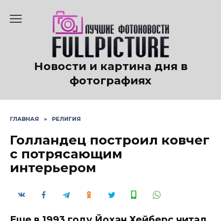
Перейти
к
содержанию
Новости и картина дня в
фотографиях
ГЛАВНАЯ
»
РЕЛИГИЯ
Голландец построил ковчег
с потрясающим
интерьером
Еще в 1993 году Йохан Хейберс читал