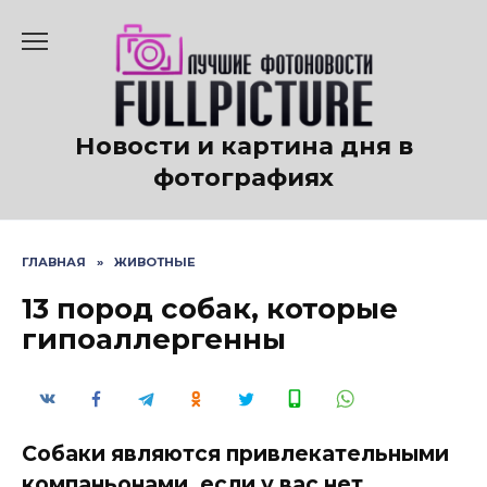
Перейти
к
содержанию
Новости и картина дня в
фотографиях
ГЛАВНАЯ
»
ЖИВОТНЫЕ
13 пород собак, которые
гипоаллергенны
Собаки являются привлекательными
компаньонами, если у вас нет