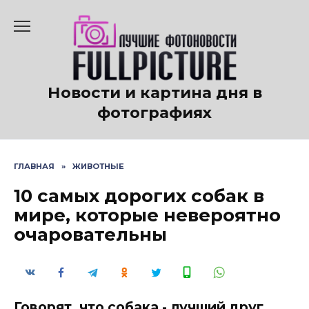
Перейти
к
содержанию
Новости и картина дня в
фотографиях
ГЛАВНАЯ
»
ЖИВОТНЫЕ
10 самых дорогих собак в
мире, которые невероятно
очаровательны
Говорят, что собака - лучший друг