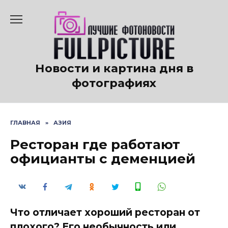
Перейти
к
содержанию
Новости и картина дня в
фотографиях
ГЛАВНАЯ
»
АЗИЯ
Ресторан где работают
официанты с деменцией
Что отличает хороший ресторан от
плохого? Его необычность или