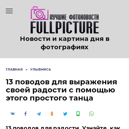
Перейти
к
содержанию
Новости и картина дня в
фотографиях
ГЛАВНАЯ
»
УЛЫБНИСЬ
13 поводов для выражения
своей радости с помощью
этого простого танца
13 поводов для радости. Узнайте, как