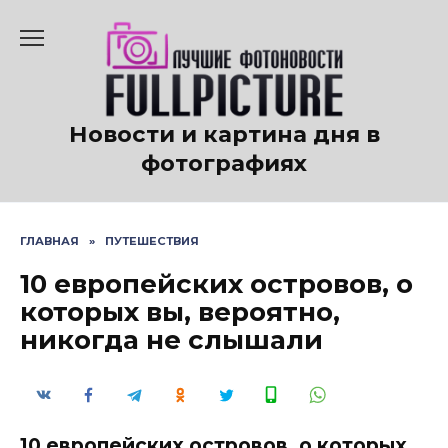
Перейти
к
содержанию
Новости и картина дня в
фотографиях
ГЛАВНАЯ
»
ПУТЕШЕСТВИЯ
10 европейских островов, о
которых вы, вероятно,
никогда не слышали
10 европейских островов, о которых