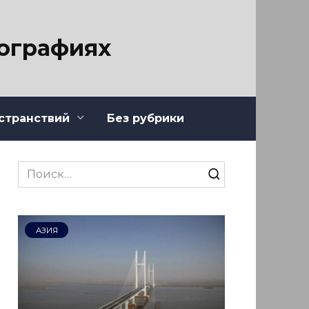
тографиях
странствий
Без рубрики
Search
for:
АЗИЯ