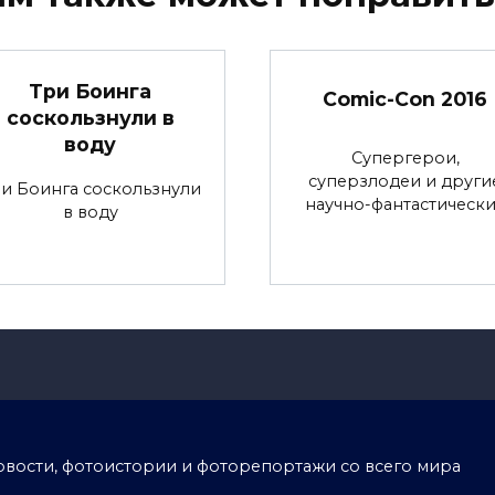
Три Боинга
Comic-Con 2016
соскользнули в
воду
Супергерои,
суперзлодеи и други
и Боинга соскользнули
научно-фантастическ
в воду
тоновости, фотоистории и фоторепортажи со всего мира