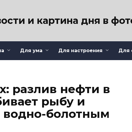
ости и картина дня в фо
ла
Для ума
Для настроения
Для 
х: разлив нефти в
ивает рыбу и
 водно-болотным