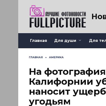
Перейти
к
содержанию
Нов
Главная
Для души
Для те
ГЛАВНАЯ
»
АМЕРИКА
На фотография
Калифорнии уб
наносит ущерб
угодьям