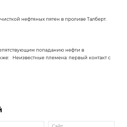
очисткой нефтяных пятен в проливе Талберт.
препятствующим попаданию нефти в
кже: Неизвестные племена: первый контакт с
й
Сайт