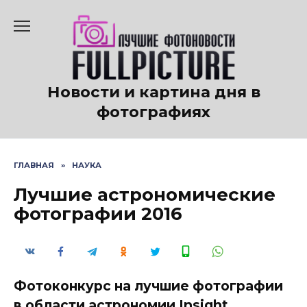
Перейти
к
содержанию
Новости и картина дня в
фотографиях
ГЛАВНАЯ
»
НАУКА
Лучшие астрономические
фотографии 2016
Фотоконкурс на лучшие фотографии
в области астрономии Insight