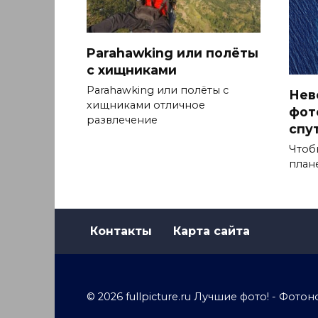
Parahawking или полёты
с хищниками
Parahawking или полёты с
Нев
хищниками отличное
фот
развлечение
спу
Чтоб
план
Контакты
Карта сайта
© 2026 fullpicture.ru Лучшие фото! - Фо