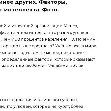
умнее других. Факторы,
 интеллекта. Фото.
жной и известной организации Менса,
фициентом интеллекта с разных уголков
 чем у 98 процентов населения, IQ. Почему у
 гораздо выше среднего? Учёные всего мира
 многие годы. Тем не менее, некоторые
ь определённые факторы, которые оказывают
личения или наоборот… Узнайте о них на
то исследования израильских учёных,
, что у людей, которые не курят, более