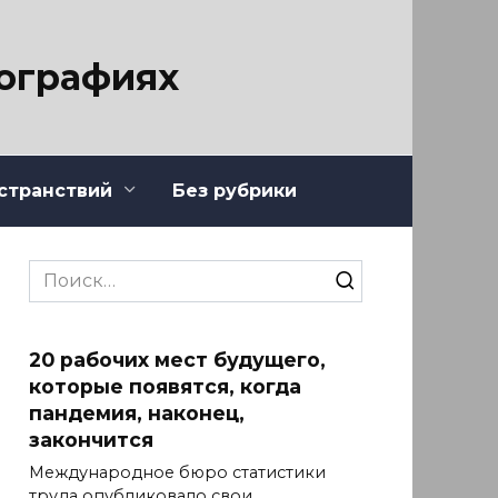
тографиях
странствий
Без рубрики
Search
for:
20 рабочих мест будущего,
которые появятся, когда
пандемия, наконец,
закончится
Международное бюро статистики
труда опубликовало свои