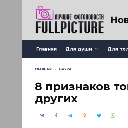
Перейти
к
содержанию
Нов
Главная
Для души
Для те
ГЛАВНАЯ
»
НАУКА
8 признаков то
других