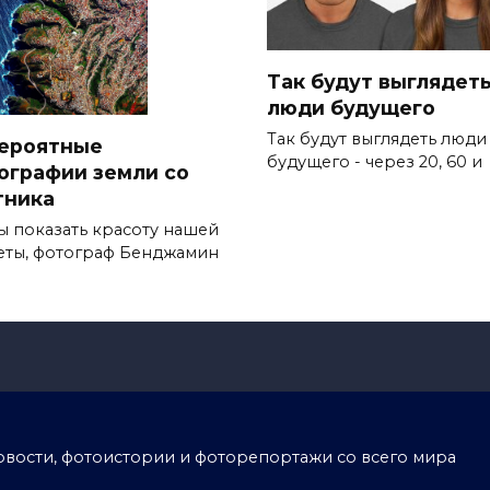
Так будут выглядет
люди будущего
Так будут выглядеть люди
ероятные
будущего - через 20, 60 и
ографии земли со
тника
ы показать красоту нашей
еты, фотограф Бенджамин
тоновости, фотоистории и фоторепортажи со всего мира