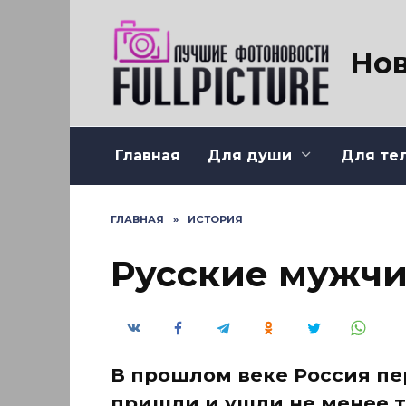
Перейти
к
содержанию
Нов
Главная
Для души
Для те
ГЛАВНАЯ
»
ИСТОРИЯ
Русские мужчи
В прошлом веке Россия пе
пришли и ушли не менее тр