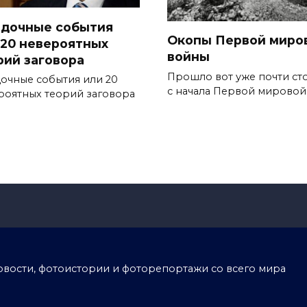
адочные события
Окопы Первой миро
 20 невероятных
войны
рий заговора
Прошло вот уже почти сто
дочные события или 20
с начала Первой мировой
роятных теорий заговора
тоновости, фотоистории и фоторепортажи со всего мира