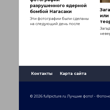
разрушенного ядерной
Заг
бомбой Нагасаки
или
Эти фотографии были сделаны
тео
на следующий день после
Зага
неве
Контакты
Карта сайта
© 2026 fullpicture.ru Лучшие фото! - Фо