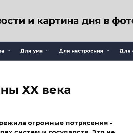
ости и картина дня в фо
ла
Для ума
Для настроения
Для 
ны ХХ века
режила огромные потрясения -
ех систем и государств. Это не