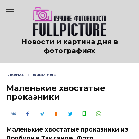
Перейти
к
содержанию
Новости и картина дня в
фотографиях
ГЛАВНАЯ
»
ЖИВОТНЫЕ
Маленькие хвостатые
проказники
Маленькие хвостатые проказники из
Лопбури в Таиланде. Фото.