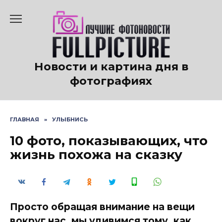
Перейти
к
содержанию
Новости и картина дня в
фотографиях
ГЛАВНАЯ
»
УЛЫБНИСЬ
10 фото, показывающих, что
жизнь похожа на сказку
Просто обращая внимание на вещи
вокруг нас, мы удивимся тому, как