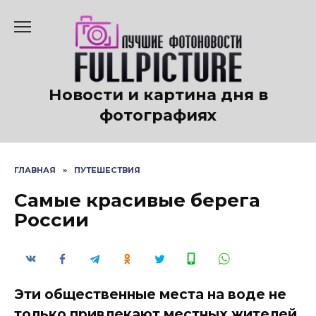
Перейти
к
содержанию
Новости и картина дня в
фотографиях
ГЛАВНАЯ
»
ПУТЕШЕСТВИЯ
Самые красивые берега
России
Эти общественные места на воде не
только привлекают местных жителей,