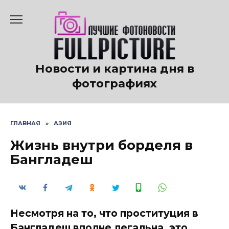
Перейти
к
содержанию
Новости и картина дня в
фотографиях
ГЛАВНАЯ
»
АЗИЯ
Жизнь внутри борделя в
Бангладеш
Несмотря на то, что проституция в
Бангладеш вполне легальна, это