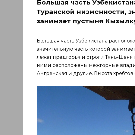
Большая часть Узбекистан
Туранской низменности, з
занимает пустыня Кызылку
Большая часть Узбекистана располож
значительную часть которой занимает
лежат предгорья и отроги Тянь-Шаня и
ними расположены межгорные впадин
Ангренская и другие. Высота хребтов 