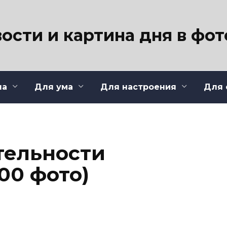
ости и картина дня в фо
ла
Для ума
Для настроения
Для 
тельности
00 фото)