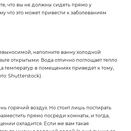
е, что вы не должны сидеть прямо у
ому что это может привести к заболеваниям
 невыносимой, наполните ванну холодной
авьте открытыми. Вода отлично поглощает тепло
ца температур в помещениях приведёт к тому,
о: Shutterstock).
ень горячий воздух. Но стоит лишь постирать
азместить прямо посреди комнаты, и тогда,
ении охладится. Если же вам такая