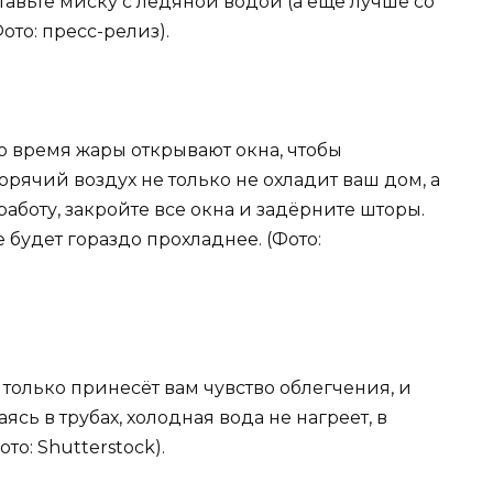
тавьте миску с ледяной водой (а ещё лучше со
ото: пресс-релиз).
во время жары открывают окна, чтобы
орячий воздух не только не охладит ваш дом, а
 работу, закройте все окна и задёрните шторы.
будет гораздо прохладнее. (Фото:
е только принесёт вам чувство облегчения, и
ясь в трубах, холодная вода не нагреет, в
то: Shutterstock).