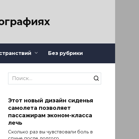
тографиях
странствий
Без рубрики
Search
for:
Этот новый дизайн сиденья
самолета позволяет
пассажирам эконом-класса
лечь
Сколько раз вы чувствовали боль в
спине после долгого