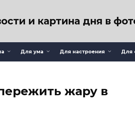
ости и картина дня в фо
ла
Для ума
Для настроения
Для 
 пережить жару в