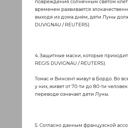
повреждения солнечным светом клетк
временем развивается злокачественна
выходя из дома днём, дети Луны дол
DUVIGNAU / REUTERS).
4. Защитные маски, которые приходит
REGIS DUVIGNAU / REUTERS).
Томас и Винсент живут в Бордо. Во в
у них, живет от 70-ти до 80-ти человек
переводе означает дети Луны.
5. Согласно данным французской ассоц