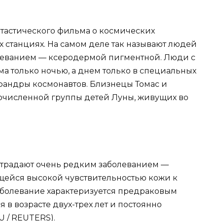
нтастического фильма о космических
 станциях. На самом деле так называют людей
леванием — ксеродермой пигментной. Люди с
ма только ночью, а днем только в специальных
фандры космонавтов. Близнецы Томас и
очисленной группы детей Луны, живущих во
 страдают очень редким заболеванием —
ейся высокой чувствительностью кожи к
аболевание характеризуется предраковым
 в возрасте двух-трех лет и постоянно
U / REUTERS).