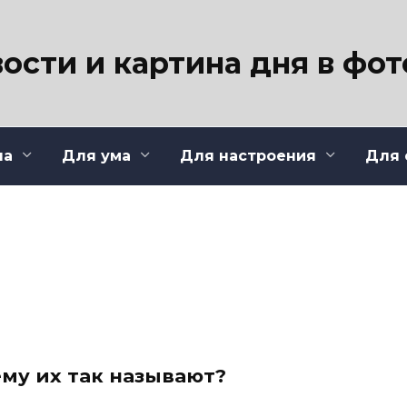
ости и картина дня в фо
ла
Для ума
Для настроения
Для 
ему их так называют?