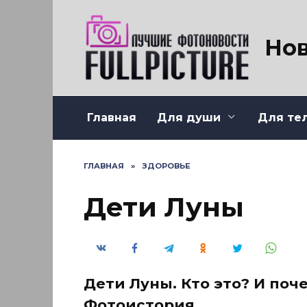
Перейти
к
содержанию
Нов
Главная
Для души
Для те
ГЛАВНАЯ
»
ЗДОРОВЬЕ
Дети Луны
Дети Луны. Кто это? И поч
Фотоистория.