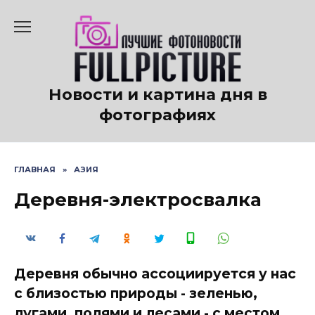
Перейти
к
содержанию
Новости и картина дня в
фотографиях
ГЛАВНАЯ
»
АЗИЯ
Деревня-электросвалка
Деревня обычно ассоциируется у нас
с близостью природы - зеленью,
лугами, полями и лесами - с местом,