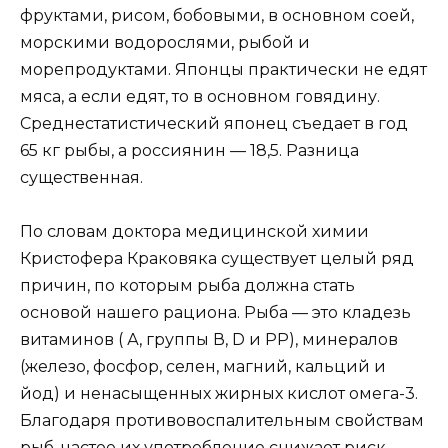
фруктами, рисом, бобовыми, в основном соей,
морскими водорослями, рыбой и
морепродуктами. Японцы практически не едят
мяса, а если едят, то в основном говядину.
Среднестатистический японец съедает в год
65 кг рыбы, а россиянин — 18,5. Разница
существенная.
По словам доктора медицинской химии
Кристофера Краковяка существует целый ряд
причин, по которым рыба должна стать
основой нашего рациона. Рыба — это кладезь
витаминов ( А, группы В, D и РР), минералов
(железо, фосфор, селен, магний, кальций и
йод) и ненасыщенных жирных кислот омега-3.
Благодаря противовоспалительным свойствам
рыб, частое их употребление снижает риск