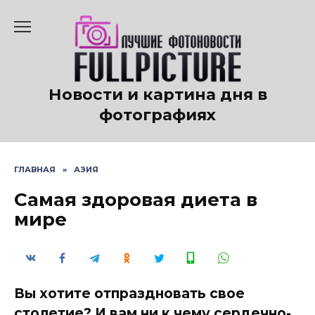
Перейти
к
содержанию
Новости и картина дня в
фотографиях
ГЛАВНАЯ
»
АЗИЯ
Самая здоровая диета в
мире
Вы хотите отпраздновать свое
столетие? И вам ни к чему сердечно-