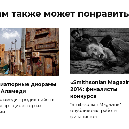
ам также может понравить
«Smithsonian Magazi
иатюрные диорамы
2014: финалисты
 Аламеди
конкурса
Аламеди – родившийся в
"Smithsonian Magazine"
е арт-директор из
опубликовал работы
ии
финалистов