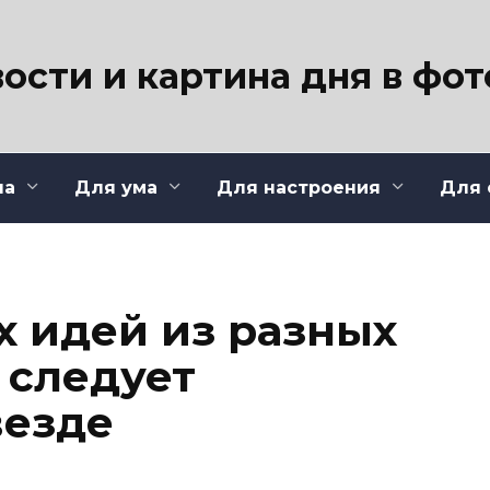
ости и картина дня в фо
ла
Для ума
Для настроения
Для 
х идей из разных
 следует
везде