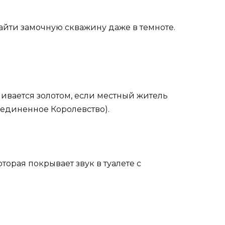
найти замочную скважину даже в темноте.
ивается золотом, если местный житель
оединенное Королевство).
торая покрывает звук в туалете с