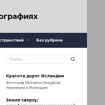
тографиях
странствий
Без рубрики
Search
for:
Красота дорог Исландии
Фотограф Michalina Okręglicka
переехала в Исландию
Земля сверху: