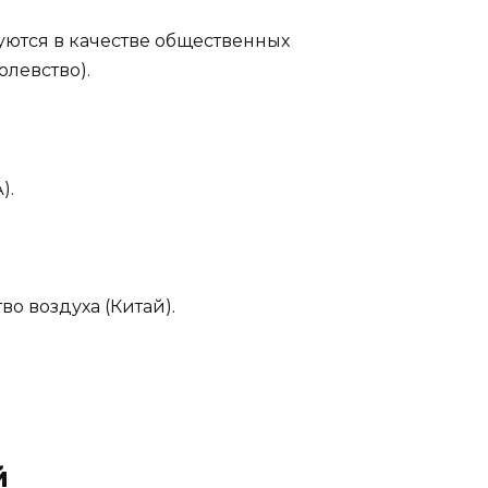
ются в качестве общественных
левство).
).
во воздуха (Китай).
й