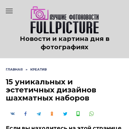
Перейти
к
содержанию
Новости и картина дня в
фотографиях
ГЛАВНАЯ
»
КРЕАТИВ
15 уникальных и
эстетичных дизайнов
шахматных наборов
Если вы находитесь на этой странице,