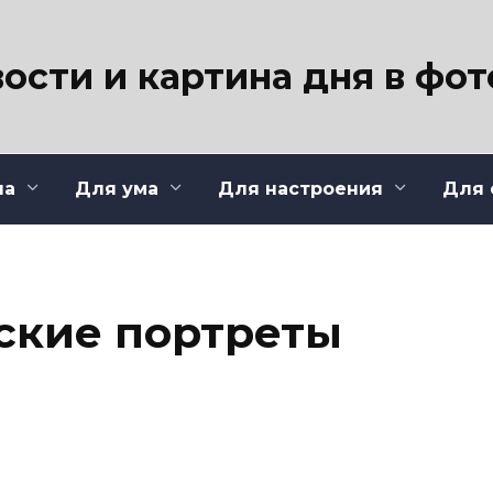
ости и картина дня в фо
ла
Для ума
Для настроения
Для 
ские портреты