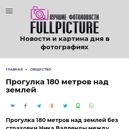
Перейти
к
содержанию
Новости и картина дня в
фотографиях
ГЛАВНАЯ
»
ОБЩЕСТВО
Прогулка 180 метров над
землей
Прогулка 180 метров над землей без
страховки Ника Валленды между