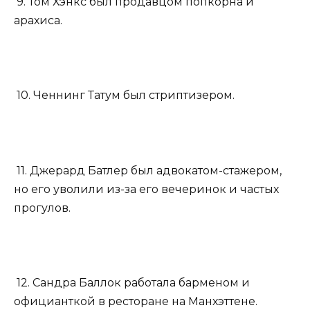
9. Том Хэнкс был продавцом попкорна и
арахиса.
10. Ченнинг Татум был стриптизером.
11. Джерард Батлер был адвокатом-стажером,
но его уволили из-за его вечеринок и частых
прогулов.
12. Сандра Баллок работала барменом и
официанткой в ресторане на Манхэттене.