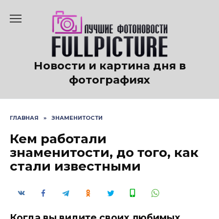
Перейти
к
содержанию
Новости и картина дня в
фотографиях
ГЛАВНАЯ
»
ЗНАМЕНИТОСТИ
Кем работали
знаменитости, до того, как
стали известными
Когда вы видите своих любимых