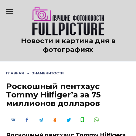
Перейти
к
содержанию
Новости и картина дня в
фотографиях
ГЛАВНАЯ
»
ЗНАМЕНИТОСТИ
Роскошный пентхаус
Tommy Hilfiger’а за 75
миллионов долларов
Роскошный пентхаус Tommy Hilfigera