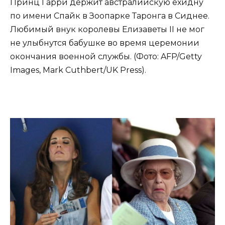
Принц Гарри держит австралийскую ехидну
по имени Спайк в Зоопарке Таронга в Сиднее.
Любимый внук королевы Елизаветы II не мог
не улыбнутся бабушке во время церемонии
окончания военной службы. (Фото: AFP/Getty
Images, Mark Cuthbert/UK Press).