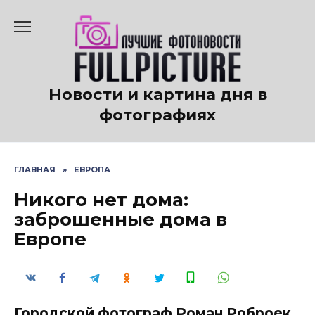
Перейти
к
содержанию
Новости и картина дня в
фотографиях
ГЛАВНАЯ
»
ЕВРОПА
Никого нет дома:
заброшенные дома в
Европе
Городской фотограф Роман Роброек