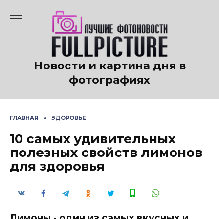
Перейти
к
содержанию
Новости и картина дня в
фотографиях
ГЛАВНАЯ
»
ЗДОРОВЬЕ
10 самых удивительных
полезных свойств лимонов
для здоровья
Лимоны - один из самых вкусных и