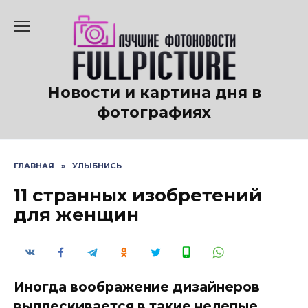
Перейти
к
содержанию
Новости и картина дня в
фотографиях
ГЛАВНАЯ
»
УЛЫБНИСЬ
11 странных изобретений
для женщин
Иногда воображение дизайнеров
выплескивается в такие нелепые