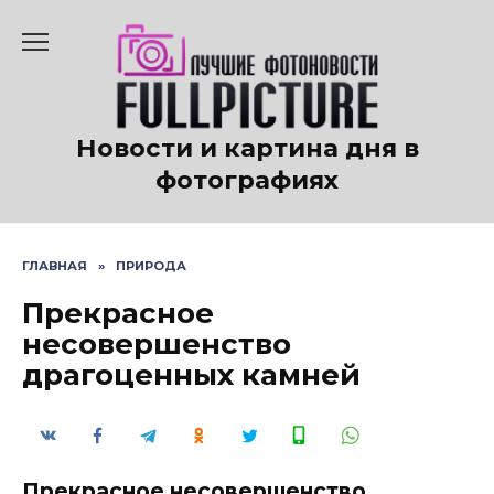
Перейти
к
содержанию
Новости и картина дня в
фотографиях
ГЛАВНАЯ
»
ПРИРОДА
Прекрасное
несовершенство
драгоценных камней
Прекрасное несовершенство